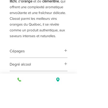
litchi
, d'
orange
et de
clémentine
, qui
offrent une complexité aromatique
envoûtante et une fraîcheur délicate.
Classé parmi les meilleurs vins
oranges du Québec, il se révèle
comme un produit authentique, aux
saveurs intenses et naturelles.
Cépages
Degré alcool
Seyval blanc, Muscat Osceola,
Frontenac Gris
12.5%
Service
Réfigérer 3 à 4 heures avant de servir
Format
750 ml
Taux de sucre résiduel