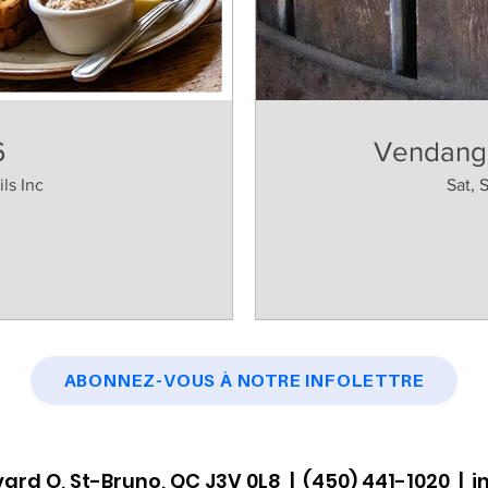
6
Vendange
ls Inc
Sat, 
ABONNEZ-VOUS À NOTRE INFOLETTRE
ard O, St-Bruno, QC J3V 0L8 | (450) 441-1020 |
i