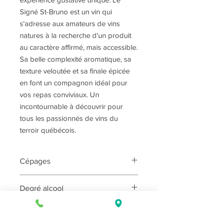
Signé St-Bruno est un vin qui
s'adresse aux amateurs de vins
natures à la recherche d'un produit
au caractère affirmé, mais accessible.
Sa belle complexité aromatique, sa
texture veloutée et sa finale épicée
en font un compagnon idéal pour
vos repas conviviaux. Un
incontournable à découvrir pour
tous les passionnés de vins du
terroir québécois.
Cépages
50% Maréchal Foch - 50% Lucy
Degré alcool
Kullman
13%
Service